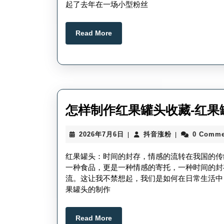
起了去年在一场小型粉丝
日
Read
Read More
More
怎样制作红果罐头收藏-红果
2026
抖
2026年7月6日
抖音涨粉
0 Comme
|
|
年
音
7
涨
红果罐头：时间的封存，情感的流转在我国的传
月
粉
一种食品，更是一种情感的寄托，一种时间的封
6
流。这让我不禁想起，我们是如何在日常生活中
日
果罐头的制作
Read
Read More