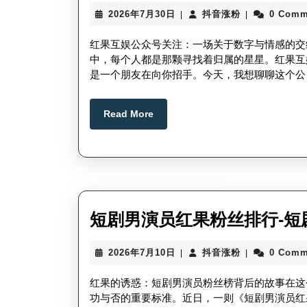
2026
抖
2026年7月30日
抖音涨粉
0 Comm
|
|
年
音
7
涨
红果互娱公众号关注：一场关于数字与情感的交
月
粉
中，每个人都是那颗寻找着归属的星星。红果互
30
是一个朋友在向你招手。今天，我想聊聊这个公
日
Read
Read More
More
短剧男演员红果粉丝排行-短
2026
抖
2026年7月10日
抖音涨粉
0 Comm
|
|
年
音
7
涨
红果的诱惑：短剧男演员粉丝榜背后的故事在这
月
粉
功与否的重要标准。近日，一则《短剧男演员红
10