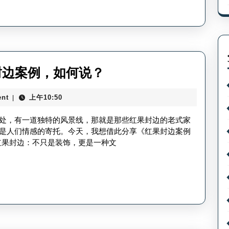
收
议
藏-
红
果
罐
红
果封边案例，如何说？
头
果
制
nt
上午10:50
|
封
作
边
处，有一道独特的风景线，那就是那些红果封边的老式家
收
案
是人们情感的寄托。今天，我想借此分享《红果封边案例
藏
红果封边：不只是装饰，更是一种文
例
技
分
巧
享
ppt-
红
果