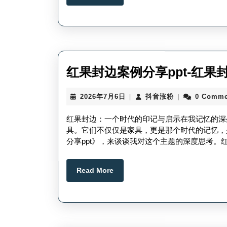
More
红果封边案例分享ppt-红
2026
抖
2026年7月6日
抖音涨粉
0 Comme
|
|
年
音
7
涨
红果封边：一个时代的印记与启示在我记忆的深
月
粉
具。它们不仅仅是家具，更是那个时代的记忆，
6
分享ppt》，来谈谈我对这个主题的深度思考。
日
Read
Read More
More