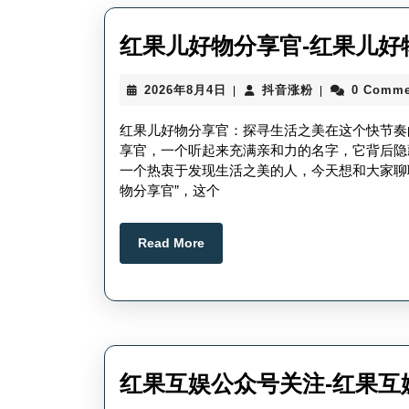
红果儿好物分享官-红果儿好
2026
抖
2026年8月4日
抖音涨粉
0 Comme
|
|
年
音
8
涨
红果儿好物分享官：探寻生活之美在这个快节奏
月
粉
享官，一个听起来充满亲和力的名字，它背后隐
4
一个热衷于发现生活之美的人，今天想和大家聊
日
物分享官”，这个
Read
Read More
More
红果互娱公众号关注-红果互