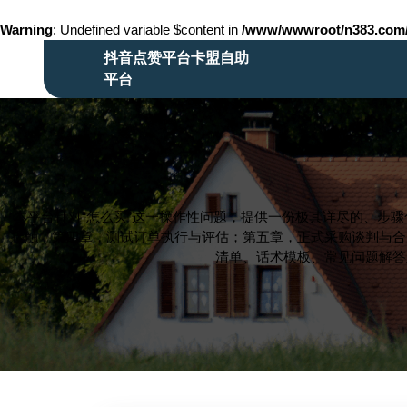
Warning
: Undefined variable $content in
/www/wwwroot/n383.co
Skip
抖音点赞平台卡盟自助
to
平台
content
Skip
to
content
本平台针对“怎么买”这一操作性问题，提供一份极其详尽的、步
接触；第四章，测试订单执行与评估；第五章，正式采购谈判与合
清单、话术模板、常见问题解答