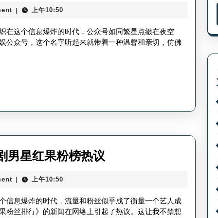
果
荐？
ent
上午10:50
|
互
娱
织在这个信息爆炸的时代，公众号如同繁星点缀在夜空
公
娱公众号，这个名字听起来就带着一种温馨和亲切，仿佛
众
号
关
注-
红
果
互
短
剧男星红果粉榜热议
娱
剧
关
ent
上午10:50
|
男
注
演
个信息爆炸的时代，流量和粉丝似乎成了衡量一个艺人成
攻
员
果粉丝排行》的新闻在网络上引起了热议。这让我不禁想