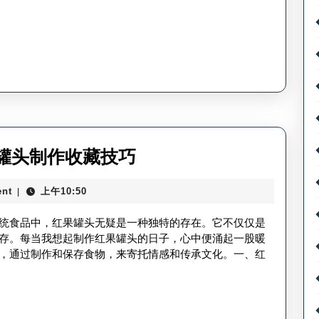
略
红
果
粉
丝
排
行-
短
怎
罐头制作收藏技巧
剧
样
男
nt
上午10:50
|
制
星
作
统食品中，红果罐头无疑是一种独特的存在。它不仅仅是
红
红
存。每当我想起制作红果罐头的日子，心中便涌起一股暖
果
，通过制作和保存食物，来寄托情感和传承文化。一、红
果
粉
罐
榜
头
热