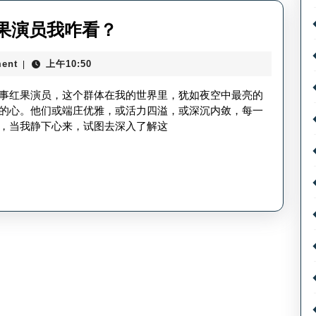
封
怎
果演员我咋看？
边
么
案
ent
上午10:50
|
看
例，
我
事红果演员，这个群体在我的世界里，犹如夜空中最亮的
如
关
的心。他们或端庄优雅，或活力四溢，或深沉内敛，每一
何
，当我静下心来，试图去深入了解这
注
说？
的
红
果
演
员-
红
果
演