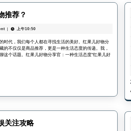
红
物推荐？
果
nt
上午10:50
|
儿
好
的时代，我们每个人都在寻找生活的美好。红果儿好物分
物
藏的不仅仅是商品推荐，更是一种生活态度的传递。我，
聊这个话题。红果儿好物分享官：一种生活态度“红果儿好
分
享
官-
红
果
儿
好
物
红
娱关注攻略
推