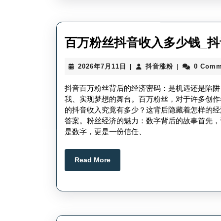
百万粉丝抖音收入多少钱_
2026
抖
2026年7月11日
抖音涨粉
0 Comm
|
|
年
音
7
涨
抖音百万粉丝背后的经济密码：是机遇还是陷阱
月
粉
我、实现梦想的舞台。百万粉丝，对于许多创作
11
的抖音收入究竟有多少？这背后隐藏着怎样的经
日
答案。粉丝经济的魅力：数字背后的故事首先，
是数字，更是一份信任、
Read
Read More
More