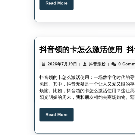
Read
Read More
More
抖音领的卡怎么激活使用_
2026
抖
2026年7月19日
抖音涨粉
0 Comm
|
|
年
音
7
涨
抖音领的卡怎么激活使用：一场数字化时代的寻
月
粉
包围。其中，抖音无疑是一个让人又爱又恨的存
19
烦恼。比如，抖音领的卡怎么激活使用？这让我
日
阳光明媚的周末，我和朋友相约去商场购物。逛
Read
Read More
More