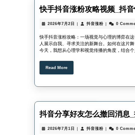
快手抖音涨粉攻略视频_抖
2026
抖
2026年7月2日
抖音涨粉
0 Comme
|
|
年
音
7
涨
快手抖音涨粉攻略：一场视觉与心理的博弈在这
月
粉
人展示自我、寻求关注的新舞台。如何在这片舞
2
今天，我想从心理学和视觉传播的角度，结合个
日
Read
Read More
More
抖音分享好友怎么撤回消息
2026
抖
2026年7月1日
抖音涨粉
0 Comme
|
|
年
音