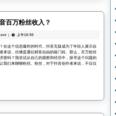
用
_
抖
百
抖音百万粉丝收入？
音
万
卡
ent
上午10:50
|
粉
激
丝
？在这个信息爆炸的时代，抖音无疑成为了年轻人展示自
活
抖
者来说，仿佛是通往财富自由的敲门砖。那么，百万粉丝
方
济密码？我尝试从自己的观察和经历中，探寻这个问题的
音
让我们来聊聊粉丝。粉丝，对于抖音创作者来说，不仅仅
法
收
入
多
少
钱
_
抖