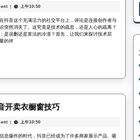
音
音
ent
上午10:50
|
给
自
别
在抖音这个充满活力的社交平台上，评论是连接创作者与
动
人
论突然消失了。这究竟是技术的疏忽，还是人心的疏离？
清
：是误删还是算法的冷漠？首先，让我们来探讨技术层
的
量的评
理
评
粉
论
丝
怎
问
么
题
没
了
_
卖
音开卖衣橱窗技巧
抖
衣
音
ent
上午10:50
|
服
评
橱
信息爆炸的时代，抖音已经成为了许多商家展示产品、吸