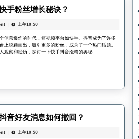
音
快
音快手粉丝增长秘诀？
百
手
nt
上午10:50
|
万
抖
粉
音
个信息爆炸的时代，短视频平台如快手、抖音成为了许多
丝
涨
台上脱颖而出，吸引更多的粉丝，成为了一个热门话题。
人观察和经历，探讨一下快手抖音涨粉的奥秘
收
粉
入？
攻
略
视
频
_
抖
抖
_抖音好友消息如何撤回？
音
音
快
nt
上午10:50
|
分