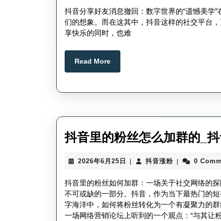
7
涨
抖音分享好友消息撤回：数字世界的“遗憾美学
月
粉
们的想象。而在这其中，抖音这样的社交平台，
1
享快乐的同时，也难
日
Read
Read More
More
抖音里的粉丝怎么加群的_
2026
抖
2026年6月25日
抖音涨粉
0 Comm
|
|
年
音
6
涨
抖音里的粉丝如何加群：一场关于社交网络的探
月
粉
不可或缺的一部分。抖音，作为当下最热门的短
25
字海洋中，如何将粉丝转化为一个有凝聚力的群
日
一场网络营销论坛上听到的一个观点：“与其让