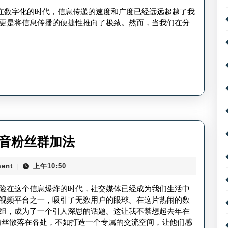
手
享
”在数字化的时代，信息传递的速度和广度已经远远超越了我
粉
好
更是将信息传播的便捷性推向了极致。然而，当我们在分
丝
友
增
怎
长
么
秘
撤
诀？
回
消
息
抖
抖音粉丝群加法
_
音
抖
ent
上午10:50
|
里
音
的
险在这个信息爆炸的时代，社交媒体已经成为我们生活中
好
粉
视频平台之一，吸引了无数用户的眼球。在这片热闹的数
友
组，成为了一个引人深思的话题。这让我不禁想起去年在
丝
消
粉丝散落在各处，不如打造一个专属的交流空间，让他们感