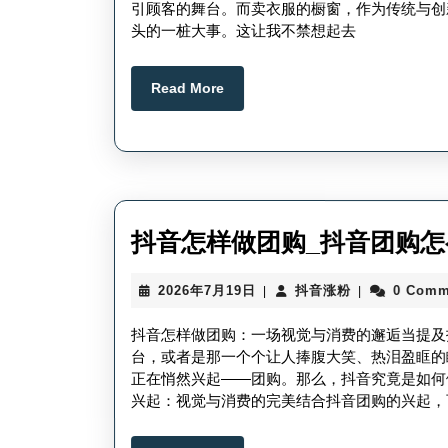
引顾客的舞台。而卖衣服的橱窗，作为传统与创
23
头的一桩大事。这让我不禁想起去
日
Read
Read More
More
抖音怎样做团购_抖音团购怎
2026
抖
2026年7月19日
抖音涨粉
0 Comm
|
|
年
音
7
涨
抖音怎样做团购：一场视觉与消费的邂逅当提及
月
粉
台，或者是那一个个让人捧腹大笑、热泪盈眶的
19
正在悄然兴起——团购。那么，抖音究竟是如何
日
兴起：视觉与消费的完美结合抖音团购的兴起，