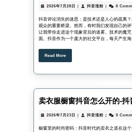
2026
抖
2026年7月28日
抖音涨粉
0 Comm
|
|
年
音
7
涨
抖音评论消失的迷思：是技术还是人心的疏离？
月
粉
观众的重要桥梁。然而，有时我们发现自己的评
28
让我带你走进这个现象背后的迷雾。技术的魔咒
日
面。抖音作为一个庞大的社交平台，每天产生海
Read
Read More
More
卖衣服橱窗抖音怎么开的-抖
2026
抖
2026年7月23日
抖音涨粉
0 Comm
|
|
年
音
7
涨
橱窗里的时尚密码：抖音时代的卖衣之道在这个
月
粉