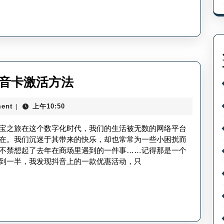
_
巧
抖
音
团
购
怎
抖
抖音卡激活方法
么
音
做？
ent
上午10:50
|
领
的
宝之旅在这个数字化时代，我们的生活被无数的网络平台
卡
在。我们沉迷于其带来的快乐，却也常常为一些小困扰而
不禁想起了去年在商场里遇到的一件事……记得那是一个
怎
到一半，我发现抖音上的一款优惠活动，只
么
激
活
使