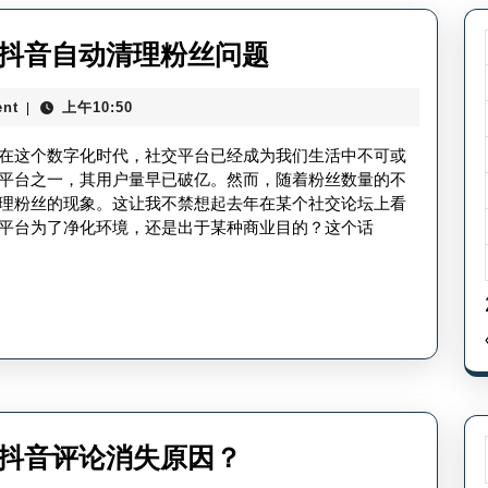
抖
_抖音自动清理粉丝问题
音
nt
上午10:50
|
自
动
在这个数字化时代，社交平台已经成为我们生活中不可或
清
平台之一，其用户量早已破亿。然而，随着粉丝数量的不
理粉丝的现象。这让我不禁想起去年在某个社交论坛上看
理
平台为了净化环境，还是出于某种商业目的？这个话
粉
丝
怎
么
解
决
_
抖
_抖音评论消失原因？
抖