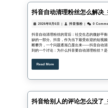
抖音自动清理粉丝怎么解决
2026
抖
2026年8月6日
抖音涨粉
0 Comme
|
|
年
音
8
涨
抖音自动清理粉丝的背后：社交生态的微妙平衡
月
粉
缺的一部分。抖音，作为当下最受欢迎的短视频
6
断攀升，一个问题逐渐凸显出来——抖音自动清
日
到的一个讨论：为什么抖音要自动清理粉丝？是
Read
Read More
More
抖音给别人的评论怎么没了