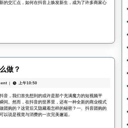
论
窗
新的交汇点，如何在抖音上焕发新生，成为了许多商家心
消
抖
失
音
原
怎
因？
么
开
的-
抖
抖
么做？
音
音
开
ent
上午10:50
|
怎
卖
样
抖音，我们首先想到的或许是那个充满魔力的短视频平
衣
做
瞬间。然而，在抖音的世界里，还有一种全新的商业模式
橱
做团购的？这背后又隐藏着怎样的秘密？一、抖音团购的
团
窗
可以说是视觉与消费的一次完美邂逅。
购
技