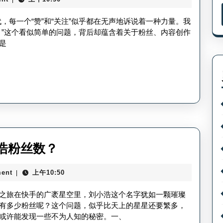
个
涨
粉
代，每一个“赞”和“关注”似乎都在无声地诉说着一种力量。我
粉
丝
？”这个看似简单的问题，背后却蕴含着关于粉丝、内容创作
快
是
更
手？
新
多
少
个
快
手-
刘
浩粉丝数？
三
小
十
ent
上午10:50
|
浩
粉
快
之旅在快手的广袤星空里，刘小浩这个名字犹如一颗璀璨
丝
手
有多少粉丝呢？这个问题，似乎比天上的星星还要繁多，
更
或许能发现一些不为人知的秘密。一、
多