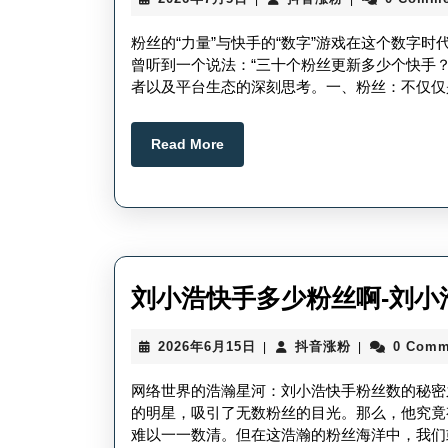
年
音
7
涨
粉丝的“力量”与快手的“数字”游戏在这个数字时
月
粉
曾听到一个说法：“三十个粉丝更新多少个快手
5
者以及平台生态的深刻思考。一、粉丝：不仅仅
日
Read
Read More
More
刘小浩快手多少粉丝啊-刘小
2026
抖
2026年6月15日
抖音涨粉
0 Comm
|
|
年
音
6
涨
网络世界的浩瀚星河：刘小浩快手粉丝数的秘密
月
粉
的明星，吸引了无数粉丝的目光。那么，他究竟
15
难以一一数清。但在这浩瀚的粉丝海洋中，我们
日