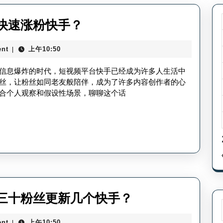
在
快速涨粉快手？
快
nt
上午10:50
|
手
上
信息爆炸的时代，短视频平台快手已经成为许多人生活中
如
丝，让粉丝如同老友般陪伴，成为了许多内容创作者的心
合个人观察和假设性场景，聊聊这个话
何
增
加
粉
丝-
如
何
三
三十粉丝更新几个快手？
快
十
速
nt
上午10:50
|