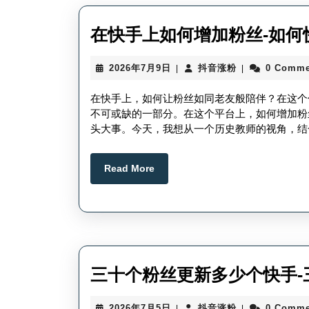
在快手上如何增加粉丝-如何
2026
抖
2026年7月9日
抖音涨粉
0 Comme
|
|
年
音
7
涨
在快手上，如何让粉丝如同老友般陪伴？在这个
月
粉
不可或缺的一部分。在这个平台上，如何增加粉
9
头大事。今天，我想从一个历史教师的视角，结
日
Read
Read More
More
三十个粉丝更新多少个快手-
2026
抖
2026年7月5日
抖音涨粉
0 Comme
|
|