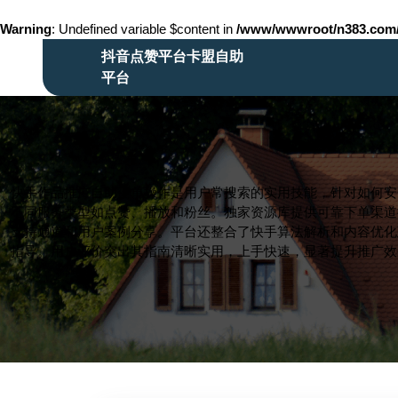
Warning
: Undefined variable $content in
/www/wwwroot/n383.co
Skip
抖音点赞平台卡盟自助
to
平台
content
Skip
to
content
快手作品推广自助下单操作是用户常搜索的实用技能，针对如何安
不同服务类型如点赞、播放和粉丝。独家资源库提供可靠下单渠道
支持通道和用户案例分享。平台还整合了快手算法解析和内容优化
指导。用户评价突出其指南清晰实用，上手快速，显著提升推广效