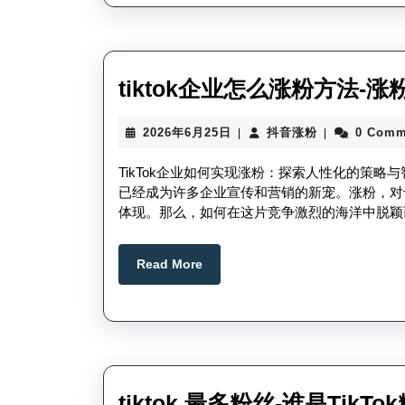
tiktok企业怎么涨粉方法-涨
2026
抖
2026年6月25日
抖音涨粉
0 Comm
|
|
年
音
6
涨
TikTok企业如何实现涨粉：探索人性化的策略与
月
粉
已经成为许多企业宣传和营销的新宠。涨粉，对于
25
体现。那么，如何在这片竞争激烈的海洋中脱颖
日
Read
Read More
More
tiktok 最多粉丝-谁是TikT