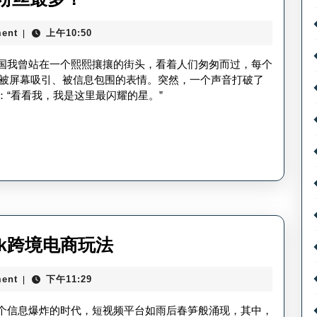
巧，
最
TikTok
ent
上午10:50
|
多
企
粉
丝帝国我曾站在一个熙熙攘攘的街头，看着人们匆匆而过，每个
业
丝-
被屏幕吸引、被信息包围的表情。突然，一个声音打破了
版
说：“看看我，我是这里最闪耀的星。”
谁
是
TikTok
粉
丝
最
多？
tiktok
Tok跨境电商玩法
与
ent
下午11:29
|
跨
境
在这个信息爆炸的时代，短视频平台如雨后春笋般涌现，其中，