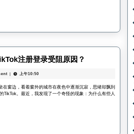
方
粉
法
丝
快-
TikTok
粉
丝
tiktok
TikTok注册登录受阻原因？
增
为
速
ent
上午10:50
|
什
国
么
落我坐在窗边，看着窗外的城市在夜色中逐渐沉寂，思绪却飘到
家
不
TikTok。最近，我发现了一个奇怪的现象：为什么有些人
排
能
行
注
册
登