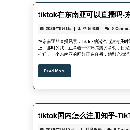
tiktok在东南亚可以直播吗-
2026
抖
2026年8月1日
抖音涨粉
0 Comme
|
|
年
音
8
涨
在东南亚的直播风景：TikTok的潜流与波涛
月
粉
上。那时的我，正拿着一杯热腾腾的拿铁，目光迷
1
推送，一个东南亚的网红正在直播，她那充满活
日
Read
Read More
More
tiktok国内怎么注册知乎-T
2026
抖
2026年7月15日
抖音涨粉
0 Comm
|
|