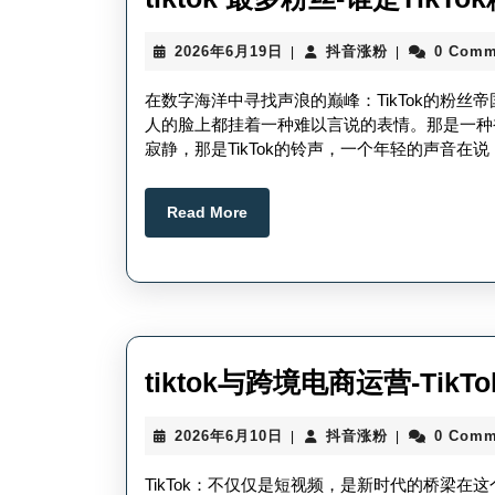
2026
抖
2026年6月19日
抖音涨粉
0 Comm
|
|
年
音
6
涨
在数字海洋中寻找声浪的巅峰：TikTok的粉
月
粉
人的脸上都挂着一种难以言说的表情。那是一种
19
寂静，那是TikTok的铃声，一个年轻的声音在
日
Read
Read More
More
tiktok与跨境电商运营-Tik
2026
抖
2026年6月10日
抖音涨粉
0 Comm
|
|
年
音
6
涨
TikTok：不仅仅是短视频，是新时代的桥梁