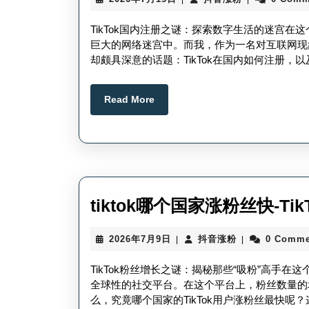
年
音
7
涨
TikTok国内注册之谜：探索数字生活的迷宫
月
粉
巨大的网络迷宫中。而我，作为一名对互联网现
15
却颇具深意的话题：TikTok在国内如何注册
日
Read
Read More
More
tiktok哪个国家涨粉丝快-T
2026
抖
2026年7月9日
抖音涨粉
0 Comme
|
|
年
音
7
涨
TikTok粉丝增长之谜：揭秘那些“吸粉”高手在
月
粉
全球性的社交平台。在这个平台上，粉丝数量的
9
么，究竟哪个国家的TikTok用户涨粉丝最快呢？
日