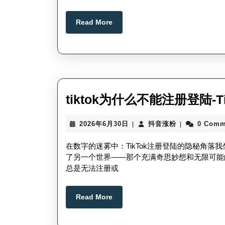
Read
Read More
More
tiktok为什么不能注册登陆-
2026
抖
2026年6月30日
抖音涨粉
0 Comm
|
|
年
音
6
涨
在数字的迷雾中：TikTok注册登陆的隐秘角
月
粉
了另一个世界——那个充满奇思妙想和无限可能的
30
总是无法注册或
日
Read
Read More
More