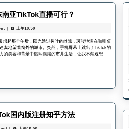
tiktok
东南亚TikTok直播可行？
在
nt
上午10:50
|
东
南
我时常想起那个午后，阳光透过树叶的缝隙，斑驳地洒在咖啡桌
亚
离地望着窗外的城市。突然，手机屏幕上跳出了TikTok的
力的笑容和背景中熙熙攘攘的市井生活，让我不禁遐想
可
以
直
播
吗-
东
南
tiktok
ikTok国内版注册知乎方法
亚
国
TikTok
ent
上午10:50
|