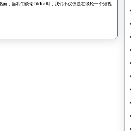
电
然而，当我们谈论TikTok时，我们不仅仅是在谈论一个短视
商
运
营-
TikTok
跨
境
电
商
玩
法