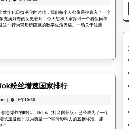
内
直
怎
在这个数字化日益深化的时代，我们每个人都像是被卷入了一个
播
么
象充满好奇的历史教师，今天想和大家探讨一个看似简单
可
，以及这一行为背后所隐藏的数字生活奥秘。一场关于注册
注
行？
册
知
乎-
TikTok
国
内
tiktok
ikTok粉丝增速国家排行
版
哪
注
nt
上午10:50
|
个
册
国
这个信息爆炸的时代，TikTok（抖音国际版）已经成为了一个
知
家
增长速度似乎成为衡量一个账号影响力的直接标准。那
乎
这个
涨