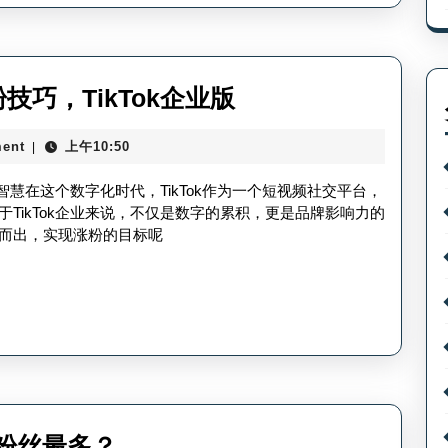
陆-
TikTok
注
tiktok
粉技巧，TikTok企业版
册
企
登
ent
上午10:50
|
业
录
怎
智慧在这个数字化时代，TikTok作为一个短视频社交平台，
受
么
TikTok企业来说，不仅是数字的累积，更是品牌影响力的
阻
而出，实现涨粉的目标呢
涨
原
粉
因？
方
法-
涨
粉
技
tiktok
ok粉丝最多？