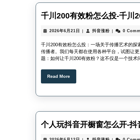
千川200有效粉怎么投-千川
2026
抖
2026年6月21日
抖音涨粉
0 Comm
|
|
年
音
6
涨
千川200有效粉怎么投：一场关于传播艺术的
月
粉
传播者。我们每天都在使用各种平台，试图让更
21
题：如何让千川200有效粉？这不仅是一个技术
日
Read
Read More
More
个人玩抖音开橱窗怎么开-抖
2026
抖
2026年6月12日
抖音涨粉
0 Comm
|
|