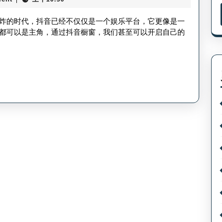
玩
放
抖
炸的时代，抖音已经不仅仅是一个娱乐平台，它更像是一
技
音
都可以是主角，通过抖音橱窗，我们甚至可以开启自己的
巧
开
橱
窗
怎
么
开-
抖
音
开
橱
窗
步