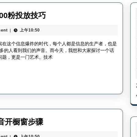
千
200粉投放技巧
川
ent
上午10:50
|
200
有
探索在这个信息爆炸的时代，每个人都是信息的生产者，也是
效
多的人看到我们的声音。而今天，我想和大家探讨一个话
问题，更是一门艺术。技术
粉
怎
么
投-
千
川
200
个
音开橱窗步骤
粉
人
投
ent
上午10:50
|