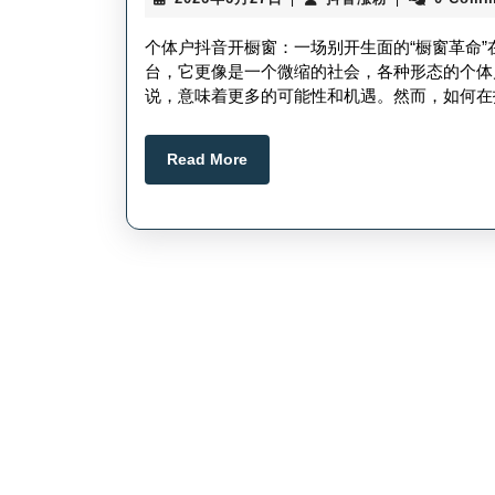
年
音
6
涨
个体户抖音开橱窗：一场别开生面的“橱窗革命
月
粉
台，它更像是一个微缩的社会，各种形态的个体
27
说，意味着更多的可能性和机遇。然而，如何在
日
Read
Read More
More