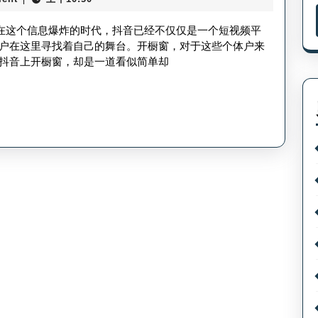
户
盈
抖
”在这个信息爆炸的时代，抖音已经不仅仅是一个短视频平
利？
音
户在这里寻找着自己的舞台。开橱窗，对于这些个体户来
抖音上开橱窗，却是一道看似简单却
怎
么
开
橱
窗-
抖
音
个
体
户
橱
窗