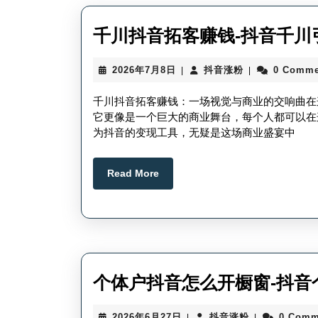
千川抖音拓客赚钱-抖音千川
2026
抖
2026年7月8日
抖音涨粉
0 Comme
|
|
年
音
7
涨
千川抖音拓客赚钱：一场视觉与商业的交响曲在
月
粉
它更像是一个巨大的商业舞台，每个人都可以在
8
为抖音的变现工具，无疑是这场商业盛宴中
日
Read
Read More
More
个体户抖音怎么开橱窗-抖音
2026
抖
2026年6月27日
抖音涨粉
0 Comm
|
|