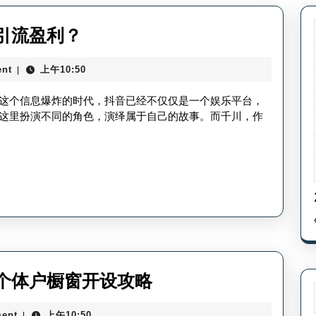
千
引流盈利？
川
nt
上午10:50
|
抖
音
这个信息爆炸的时代，抖音已经不仅仅是一个娱乐平台，
拓
这里扮演不同的角色，演绎属于自己的故事。而千川，作
客
赚
钱-
抖
音
千
川
个
个体户橱窗开设攻略
引
体
流
ent
上午10:50
|