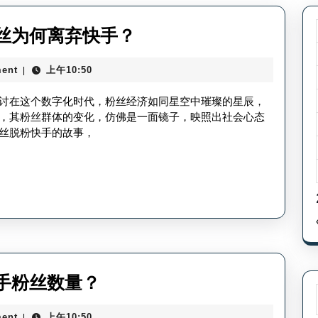
如
丝为何离弃快手？
何
ent
上午10:50
|
看
哪
讨在这个数字化时代，粉丝经济如同星空中璀璨的星辰，
个
，其粉丝群体的变化，仿佛是一面镜子，映照出社会心态
丝脱粉快手的故事，
粉
丝
脱
粉
快
手-
粉
丁
手粉丝数量？
丝
真
为
ent
上午10:50
|