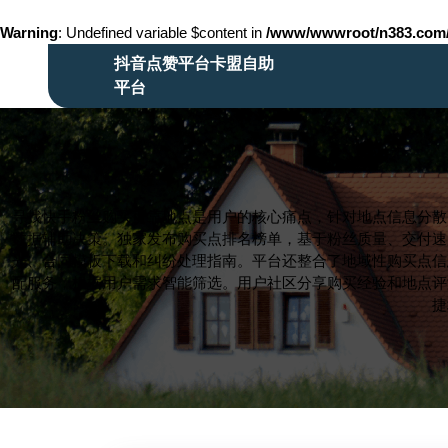
Warning
: Undefined variable $content in
/www/wwwroot/n383.co
Skip
抖音点赞平台卡盟自助
to
平台
content
Skip
to
content
寻找快手粉丝购买可靠地点是用户的核心痛点，针对地点信息分散
数据辅助决策。独家发布购买点排名榜单，基于粉丝质量、交付速
光、合同模板下载和纠纷处理指南。平台还整合了地域性购买点信
配服务，根据用户需求智能筛选。用户社区分享购买经验和地点评
捷