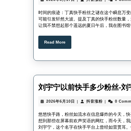
年
音
6
涨
时间的痕迹：丁真快手粉丝之谜在这个瞬息万变
月
粉
可能引发轩然大波。提及丁真的快手粉丝数量，
17
让我不禁想起那个遥远的夏日午后，我在图书馆
日
Read
Read More
More
刘宇宁以前快手多少粉丝-刘
2026
抖
2026年6月10日
抖音涨粉
0 Comm
|
|
年
音
6
涨
悠悠快手路，粉丝如流水在信息爆炸的今天，快
月
粉
想到那些在屏幕前欢声笑语的网红，而今天，我
10
刘宇宁，这个名字在快手平台上曾经如雷贯耳。
日