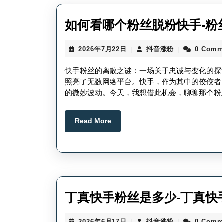
如何看哪个粉丝脱粉快手-粉
2026
抖
2026年7月22日
抖音涨粉
0 Comm
|
|
年
音
7
涨
快手粉丝的离散之谜：一场关于忠诚与变化的探
月
粉
照亮了无数网络平台。快手，作为其中的佼佼者
22
的微妙波动。今天，我想借此机会，聊聊那个粉
日
Read
Read More
More
丁真快手粉丝是多少-丁真快
2026
抖
2026年6月17日
抖音涨粉
0 Comm
|
|