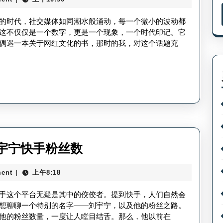
快
何
手
的时代，社交媒体如同潮水般涌动，每一个微小的波动都
离
粉
这不仅仅是一个数字，更是一个现象，一个时代印记。它
弃
偶遇一本关于网红文化的书，那时的我，对这个话题充
丝
快
是
手？
多
少-
丁
真
快
刘
宇宁快手粉丝数
手
宇
粉
ent
上午8:18
|
宁
丝
以
手这个平台无疑是其中的佼佼者。提到快手，人们自然会
数
前
想聊聊一个特别的名字——刘宇宁，以及他的粉丝之路。
量？
他的粉丝数量，一度让人瞠目结舌。那么，他以前在
快