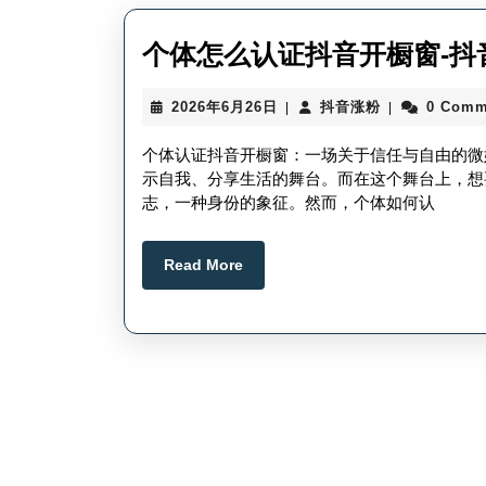
个体怎么认证抖音开橱窗-抖
2026
抖
2026年6月26日
抖音涨粉
0 Comm
|
|
年
音
6
涨
个体认证抖音开橱窗：一场关于信任与自由的微
月
粉
示自我、分享生活的舞台。而在这个舞台上，想
26
志，一种身份的象征。然而，个体如何认
日
Read
Read More
More