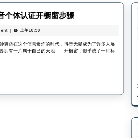
个
音个体认证开橱窗步骤
体
ent
上午10:50
|
怎
么
妙舞蹈在这个信息爆炸的时代，抖音无疑成为了许多人展
认
要拥有一片属于自己的天地——开橱窗，似乎成了一种标
证
抖
音
开
橱
窗-
抖
音
个