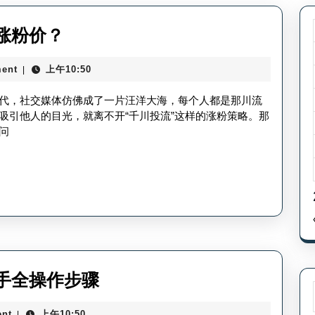
千
涨粉价？
川
ent
上午10:50
|
投
流
代，社交媒体仿佛成了一片汪洋大海，每个人都是那川流
涨
吸引他人的目光，就离不开“千川投流”这样的涨粉策略。那
问
粉
价
格
多
少-
千
川
千
手全操作步骤
涨
川
粉
nt
上午10:50
|