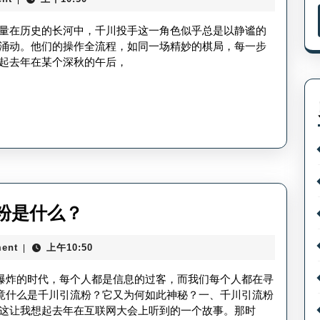
投
价？
手
量在历史的长河中，千川投手这一角色似乎总是以静谧的
操
涌动。他们的操作全流程，如同一场精妙的棋局，每一步
起去年在某个深秋的午后，
作
全
流
程-
千
川
投
什
粉是什么？
手
么
全
ent
上午10:50
|
是
操
千
息爆炸的时代，每个人都是信息的过客，而我们每个人都在寻
作
川
究竟什么是千川引流粉？它又为何如此神秘？一、千川引流粉
步
这让我想起去年在互联网大会上听到的一个故事。那时
引