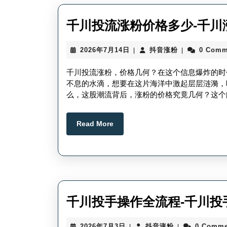
千川投流涨粉价格多少-千川
2026
抖
2026年7月14日
抖音涨粉
0 Comm
|
|
年
音
7
涨
千川投流涨粉，价格几何？在这个信息爆炸的时
月
粉
不息的水滴，想要在这片海洋中激起层层涟漪，
14
么，这股潮流背后，涨粉的价格究竟几何？这个
日
Read
Read More
More
千川投手操作全流程-千川投
2026
抖
2026年7月3日
抖音涨粉
0 Comme
|
|