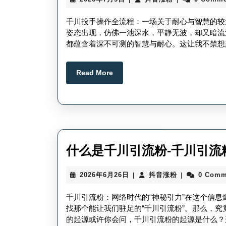
年
音
7
涨
千川投手操作全流程：一场关于耐心与智慧的较
月
粉
姿态出现，仿佛一池深水，平静无波，却又暗流
3
都蕴含着深不可测的智慧与耐心。这让我不禁想
日
Read
Read More
More
什么是千川引流粉-千川引流
2026
抖
2026年6月26日
抖音涨粉
0 Comm
|
|
年
音
6
涨
千川引流粉：网络时代的“神秘引力”在这个信
月
粉
找那个能让我们驻足的“千川引流粉”。那么，
26
的起源或许你会问，千川引流粉的起源是什么？
日