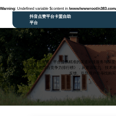
Warning
: Undefined variable $content in
/www/wwwroot/n383.co
Skip
抖音点赞平台卡盟自助
to
平台
content
Skip
to
content
针对“哪里买”的指向性搜索，平台提供精准的渠道对接服务与深
性的《抖音粉丝服务商综合竞争力排行榜》，从资源实力、技术水
反馈。引导用户在寻找购买