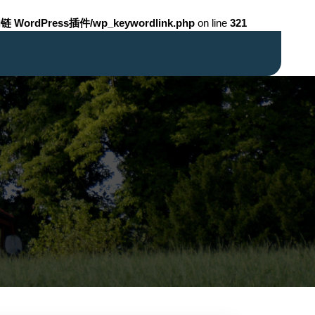
链 WordPress插件/wp_keywordlink.php
on line
321