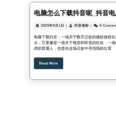
电脑怎么下载抖音呢_抖音电
2025
抖
2025年9月1日
抖音涨粉
0 Comme
|
|
年
音
9
涨
电脑下载抖音：一场关于数字迁徙的微妙旅程在
月
粉
台，它更像是一场关于视觉和听觉的狂欢，一场
1
虑的普通人，也曾在这场迁徙中寻找我的位置
日
Read
Read More
More