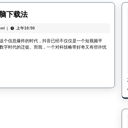
电
脑下载法
脑
nt
上午10:50
|
怎
么
这个信息爆炸的时代，抖音已经不仅仅是一个短视频平
下
数字时代的迁徙。而我，一个对科技略带好奇又有些许忧
载
抖
音
呢
_
抖
音
电
脑