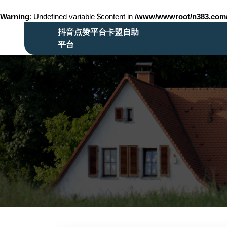
Warning
: Undefined variable $content in
/www/wwwroot/n383.co
Skip
抖音点赞平台卡盟自助
to
平台
content
Skip
to
content