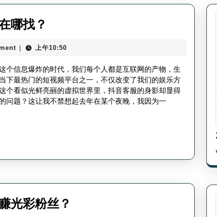
抖
在哪找？
音
ment
上午10:50
|
客
服
这个信息爆炸的时代，我们每个人都是互联网的产物，生
在
当下最热门的短视频平台之一，不仅改变了我们的娱乐方
这个看似光鲜亮丽的虚拟世界里，抖音客服的身影却显得
那
的问题？这让我不禁想起去年在某个夜晚，我因为一
里
看
_
抖
音
客
服
光
音赚光彩粉丝？
在