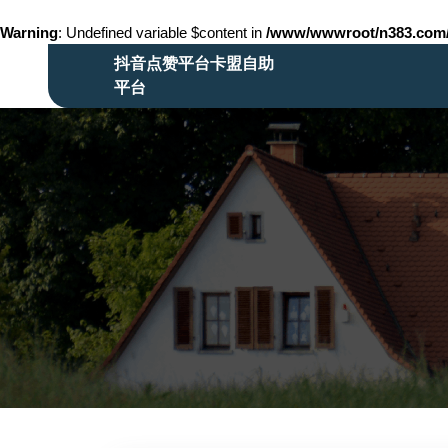
Warning
: Undefined variable $content in
/www/wwwroot/n383.co
Skip
抖音点赞平台卡盟自助
to
平台
content
Skip
to
content