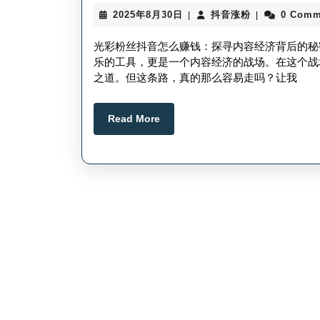
2025
抖
2025年8月30日
抖音涨粉
0 Comm
|
|
年
音
8
涨
光彩粉丝抖音怎么赚钱：探寻内容经济背后的秘
月
粉
乐的工具，更是一个内容经济的战场。在这个战
30
之道。但这条路，真的那么容易走吗？让我
日
Read
Read More
More