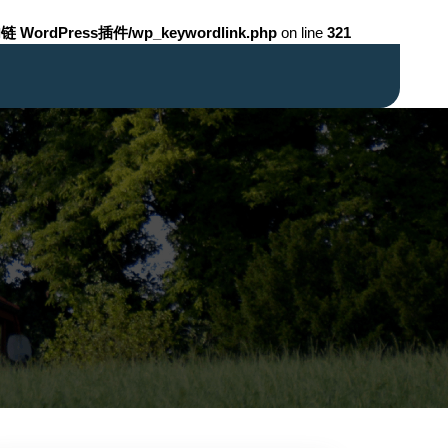
链 WordPress插件/wp_keywordlink.php
on line
321