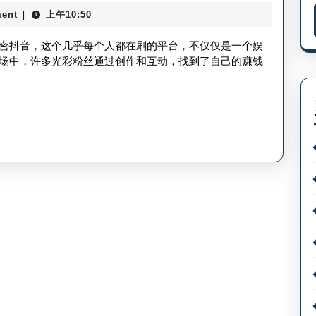
彩
哪
ent
上午10:50
|
粉
找？
丝
密抖音，这个几乎每个人都在刷的平台，不仅仅是一个娱
抖
场中，许多光彩粉丝通过创作和互动，找到了自己的赚钱
音
怎
么
赚
钱
_
抖
音
赚
光
彩