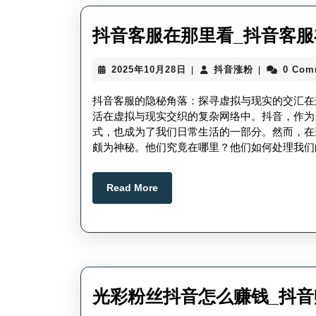
抖音客服在那里看_抖音客服
2025
抖
2025年10月28日
抖音涨粉
0 Com
|
|
年
音
10
涨
抖音客服的隐秘角落：探寻虚拟与现实的交汇在
月
粉
活在虚拟与现实交织的复杂网络中。抖音，作为
28
式，也成为了我们日常生活的一部分。然而，在
日
颇为神秘。他们究竟在哪里？他们如何处理我们
Read
Read More
More
光彩粉丝抖音怎么赚钱_抖