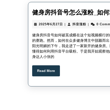
健身房抖音号怎么涨粉_如
2025
抖
2025年6月27日
抖音涨粉
0 Comm
|
|
年
音
6
涨
健身房抖音号如何破茧成蝶在这个短视频横行的
月
粉
的赛跑。然而，如何在众多健身博主中脱颖而出
27
阳光明媚的下午，我走进了一家新开的健身房。
日
懂得如何利用抖音平台吸粉。于是我开始观察他
身达人小张的
Read
Read More
More