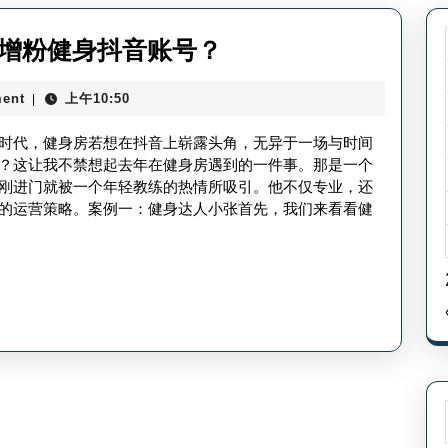
健
何增粉健身抖音账号？
身
ent
上午10:50
|
房
抖
时代，健身房若想在抖音上崭露头角，无异于一场与时间
音
？这让我不禁想起去年在健身房遇到的一件事。那是一个
刚进门就被一个年轻教练的热情所吸引。他不仅专业，还
号
的运营策略。案例一：健身达人小张首先，我们来看看健
怎
么
涨
粉
_
如
何
增