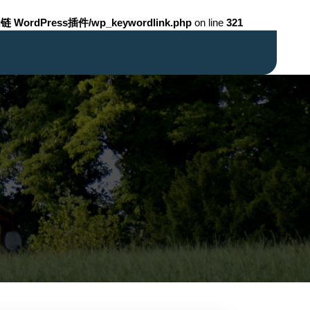
链 WordPress插件/wp_keywordlink.php
on line
321