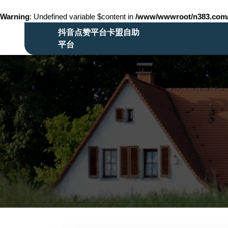
Warning
: Undefined variable $content in
/www/wwwroot/n383.co
Skip
抖音点赞平台卡盟自助
to
平台
content
Skip
to
content