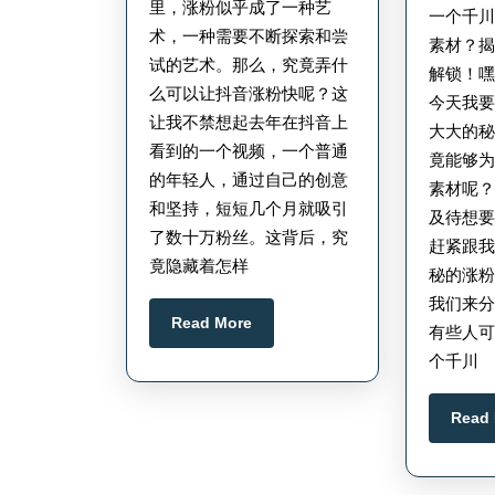
抖
里，涨粉似乎成了一种艺
粉
一个千
音
术，一种需要不断探索和尝
素材？
涨
试的艺术。那么，究竟弄什
解锁！
么可以让抖音涨粉快呢？这
粉
今天我
让我不禁想起去年在抖音上
快
大大的
看到的一个视频，一个普通
竟能够
_
的年轻人，通过自己的创意
素材呢
抖
和坚持，短短几个月就吸引
及待想
音
了数十万粉丝。这背后，究
赶紧跟
快
竟隐藏着怎样
秘的涨
速
我们来
Read
Read More
涨
有些人可
More
粉
个千川
技
Read
巧