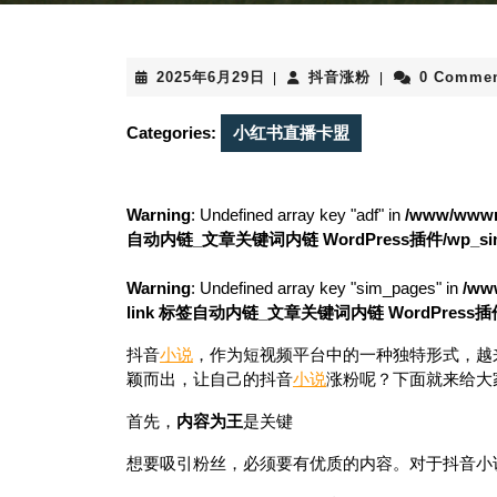
2025
抖
2025年6月29日
抖音涨粉
0 Comme
|
|
年
音
6
涨
Categories:
小红书直播卡盟
月
粉
29
日
Warning
: Undefined array key "adf" in
/www/wwwro
自动内链_文章关键词内链 WordPress插件/wp_simila
Warning
: Undefined array key "sim_pages" in
/ww
link 标签自动内链_文章关键词内链 WordPress插件/wp
抖音
小说
，作为短视频平台中的一种独特形式，越
颖而出，让自己的抖音
小说
涨粉呢？下面就来给大
首先，
内容为王
是关键
想要吸引粉丝，必须要有优质的内容。对于抖音小