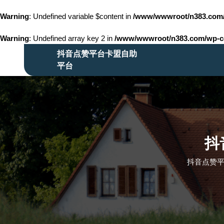
Warning
: Undefined variable $content in
/www/wwwroot/n383.co
Warning
: Undefined array key 2 in
/www/wwwroot/n383.com/wp-con
Skip
抖音点赞平台卡盟自助
to
平台
content
Skip
to
content
抖
抖音点赞