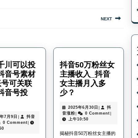
NEXT
Next
post:
千川可以投
抖音50万粉丝女
抖音号素材
主播收入_抖音
账号可关联
女主播月入多
抖
抖音号投
少？
一
音
2025
2025年6月30日
抖
|
个
50
抖
年
音涨粉
0 Comment
|
|
2025
5年7月9日
抖音
|
千
万
音
6
上午10:50
年
0 Comment
|
涨
月
川
粉
7
50
粉
30
揭秘抖音50万粉丝女主播的
月
日