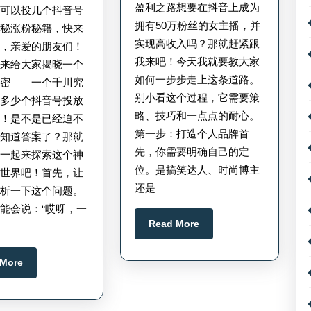
可
丝
9
盈利之路想要在抖音上成为
川可以投几个抖音号
以
日
女
拥有50万粉丝的女主播，并
揭秘涨粉秘籍，快来
投
主
实现高收入吗？那就赶紧跟
嘿，亲爱的朋友们！
几
播
我来吧！今天我就要教大家
要来给大家揭晓一个
如何一步步走上这条道路。
个
收
秘密——一个千川究
别小看这个过程，它需要策
为多少个抖音号投放
抖
入
略、技巧和一点点的耐心。
？！是不是已经迫不
音
_
第一步：打造个人品牌首
要知道答案了？那就
号
抖
先，你需要明确自己的定
我一起来探索这个神
素
音
位。是搞笑达人、时尚博主
粉世界吧！首先，让
材
女
还是
分析一下这个问题。
_
主
能会说：“哎呀，一
Read
Read More
一
播
More
账
月
Read
 More
号
入
More
可
多