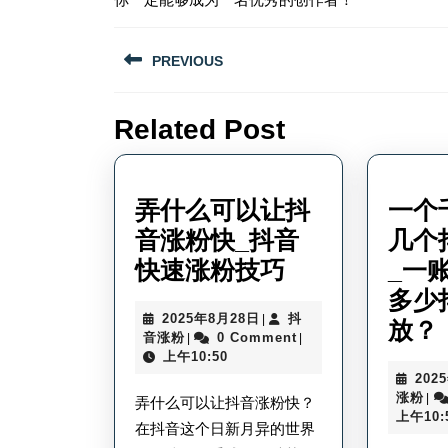
文
PREVIOUS
章
Previous
导
Related Post
post:
航
弄什么可以让抖
一个
音涨粉快_抖音
几个
弄
快速涨粉技巧
_一
什
多少
2025
2025年8月28日
抖
|
么
放？
抖
年
音涨粉
0 Comment
|
|
可
音
8
上午10:50
涨
月
202
以
粉
28
抖
涨粉
|
弄什么可以让抖音涨粉快？
日
让
音
上午10:
在抖音这个日新月异的世界
涨