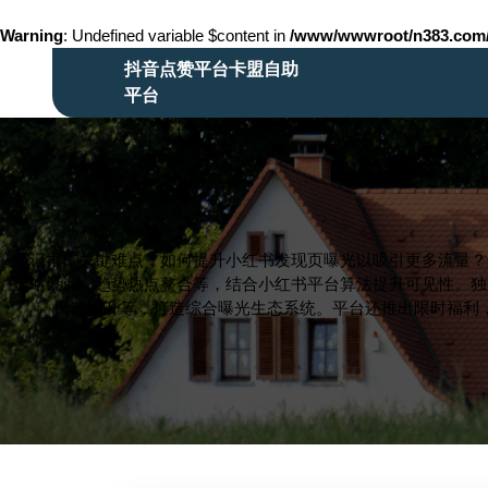
Warning
: Undefined variable $content in
/www/wwwroot/n383.co
Skip
抖音点赞平台卡盟自助
to
平台
content
Skip
to
content
笔记推广关键难点：如何提升小红书发现页曝光以吸引更多流量？
策略设计、趋势热点整合等，结合小红书平台算法提升可见性。独
阅读提升等，打造综合曝光生态系统。平台还推出限时福利