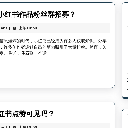
小
小红书作品粉丝群招募？
红
ent
上午10:50
|
书
作
信息爆炸的时代，小红书已经成为许多人获取知识、分享
品
，许多创作者通过自己的努力吸引了大量粉丝。然而，关
案。最近，我看到一个话
挂
粉
丝
群
可
以
吗-
小
红书点赞可见吗？
小
红
红
ent
上午10:50
|