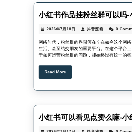
小红书作品挂粉丝群可以吗-
2026
抖
2026年7月18日
抖音涨粉
0 Comm
|
|
年
音
7
涨
网络时代，粉丝群的界限何在？在如今这个网络
月
粉
生活、甚至结交朋友的重要平台。在这个平台上
18
于如何运营粉丝群的问题，却始终没有统一的答
日
Read
Read More
More
小红书可以看见点赞么嘛-小
2026
抖
2026年7月17日
抖音涨粉
0 Comm
|
|