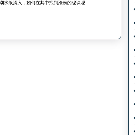
见
潮水般涌入，如何在其中找到涨粉的秘诀呢
涨
吗？
粉
方
法-
小
红
书
涨
粉
技
巧
探
讨