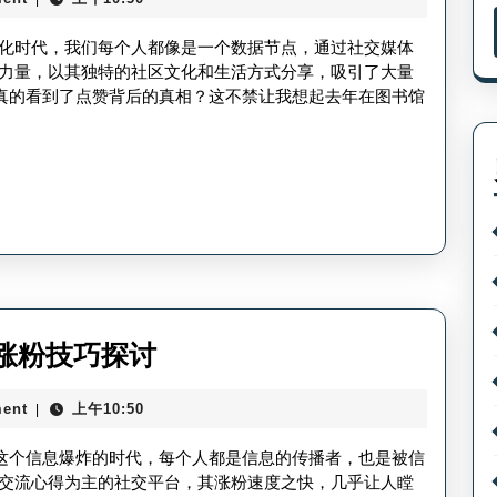
书
书
可
化时代，我们每个人都像是一个数据节点，通过社交媒体
作
以
力量，以其独特的社区文化和生活方式分享，吸引了大量
品
否真的看到了点赞背后的真相？这不禁让我想起去年在图书馆
看
粉
见
丝
点
群
赞
招
么
募？
嘛-
小
红
咋
涨粉技巧探讨
书
看
点
ent
上午10:50
|
小
赞
红
在这个信息爆炸的时代，每个人都是信息的传播者，也是被信
可
书
交流心得为主的社交平台，其涨粉速度之快，几乎让人瞠