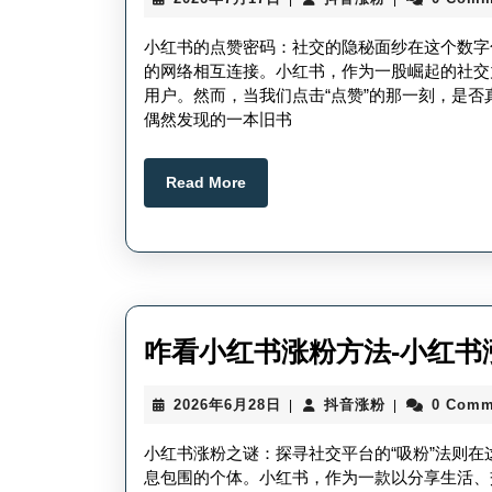
年
音
7
涨
小红书的点赞密码：社交的隐秘面纱在这个数字
月
粉
的网络相互连接。小红书，作为一股崛起的社交
17
用户。然而，当我们点击“点赞”的那一刻，是
日
偶然发现的一本旧书
Read
Read More
More
咋看小红书涨粉方法-小红书
2026
抖
2026年6月28日
抖音涨粉
0 Comm
|
|
年
音
6
涨
小红书涨粉之谜：探寻社交平台的“吸粉”法则
月
粉
息包围的个体。小红书，作为一款以分享生活、
28