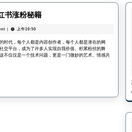
发
红书涨粉秘籍
小
nt
上午10:50
|
红
书
的时代，每个人都是内容创作者，每个人都是潜在的网
如
社交平台，成为了许多人实现自我价值、积累粉丝的舞
这不仅仅是一个技术问题，更是一门微妙的艺术。情感共
何
涨
粉
丝
量
高-
小
红
书