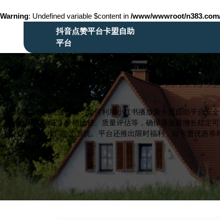
Warning
: Undefined variable $content in
/www/wwwroot/n383.co
Skip
抖音点赞平台卡盟自助
to
平台
content
Skip
to
content
视频内容推广关键难点：如何利用小红书播放量卡盟自助平台安全
括卡盟渠道验证、价格比较、质量评估等，确保播放量增长稳定可
打造透明化推广生态系统。平台还推出限时福利，如卡盟优惠券