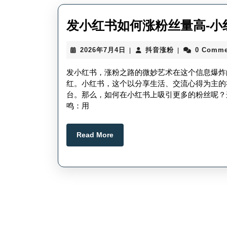
发小红书如何涨粉丝量高-小
2026
抖
2026年7月4日
抖音涨粉
0 Comme
|
|
年
音
7
涨
发小红书，涨粉之路的微妙艺术在这个信息爆炸
月
粉
红。小红书，这个以分享生活、交流心得为主的
4
台。那么，如何在小红书上吸引更多的粉丝呢？
日
鸣：用
Read
Read More
More