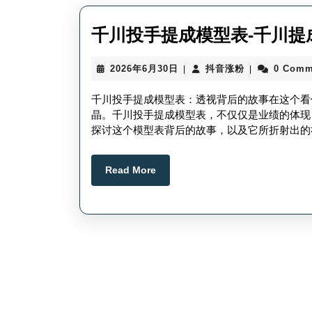
千川投手提成模型表-千川提
2026
抖
2026年6月30日
抖音涨粉
0 Comm
|
|
年
音
6
涨
千川投手提成模型表：透视背后的故事在这个看
月
粉
晶。千川投手提成模型表，不仅仅是业绩的体现
30
探讨这个模型表背后的故事，以及它所折射出的
日
Read
Read More
More