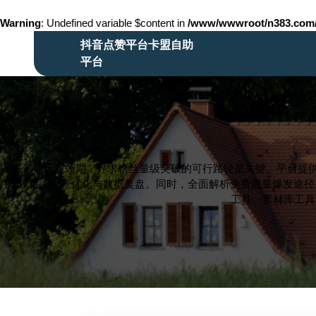
Warning
: Undefined variable $content in
/www/wwwroot/n383.co
Skip
抖音点赞平台卡盟自助
to
平台
content
Skip
to
content
账号处于瓶颈期，寻求粉丝量级突破的可行路径是关键。平台提供
向设置、创意优化与数据复盘。同时，全面解析免费流量爆发途径
工具、素材库工具