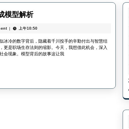
千
成模型解析
川
ent
上午10:50
|
投
手
似冰冷的数字背后，隐藏着千川投手的辛勤付出与智慧结
提
，更是职场生存法则的缩影。今天，我想借此机会，深入
社会现象。模型背后的故事这让我
成
模
型
表-
千
川
提
成
模