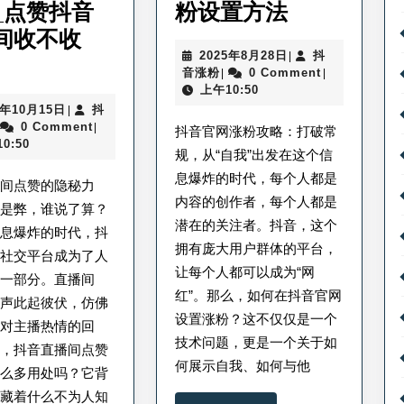
抖
_点赞抖音
粉设置方法
音
间收不收
2025
2025年8月28日
抖
|
抖
官
抖
年
音涨粉
0 Comment
|
|
音
网
音
8
上午10:50
涨
月
2025
5年10月15日
抖
|
直
如
粉
28
抖
年
0 Comment
|
抖音官网涨粉攻略：打破常
播
何
日
音
10
0:50
规，从“自我”出发在这个信
涨
月
间
设
粉
15
息爆炸的时代，每个人都是
播间点赞的隐秘力
点
日
置
内容的创作者，每个人都是
利是弊，谁说了算？
赞
涨
潜在的关注者。抖音，这个
信息爆炸的时代，抖
拥有庞大用户群体的平台，
有
粉
的社交平台成为了人
让每个人都可以成为“网
什
_
的一部分。直播间
红”。那么，如何在抖音官网
赞声此起彼伏，仿佛
么
抖
设置涨粉？这不仅仅是一个
们对主播热情的回
用
音
技术问题，更是一个关于如
么，抖音直播间点赞
处
涨
何展示自我、如何与他
那么多用处吗？它背
要
粉
隐藏着什么不为人知