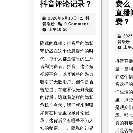
抖
抖音评论记录？
费么
音
直播
2026
2026年6月13日
抖
|
里
费？
抖
年
音涨粉
0 Comment
|
|
怎
音
6
上午10:50
涨
月
202
么
粉
13
音涨粉
|
隐藏的真相：抖音里的隐私
日
隐
上午1
守护战在这个信息爆炸的时
藏
代，每个人都是信息的生产
抖音直
评
者和消费者。抖音，这个短
量：是
论
视频平台，以其独特的魅力
在这个
吸引了无数用户。但你是否
记
音这样
曾想过，在这看似光鲜亮丽
录
们生活
的背后，隐藏着怎样的隐私
里，点
_
危机？今天，我们就来聊聊
是观众
隐
如何在抖音里隐藏评论记
应。那
藏
录，这背后又有哪些不为人
真的有
抖
知的秘密。一、隐私的边界
后是否