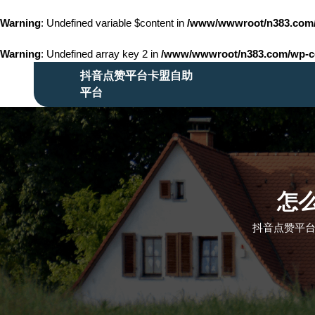
Warning
: Undefined variable $content in
/www/wwwroot/n383.co
Warning
: Undefined array key 2 in
/www/wwwroot/n383.com/wp-con
Skip
抖音点赞平台卡盟自助
to
平台
content
Skip
to
content
怎
抖音点赞平