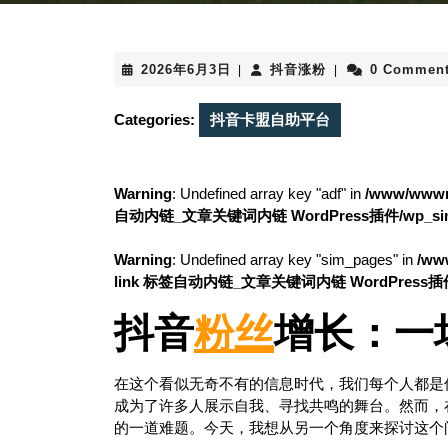
2026
抖
2026年6月3日
抖音涨粉
0 Commen
|
|
年
音
6
涨
Categories:
抖音卡盟自助平台
月
粉
3
日
Warning
: Undefined array key "adf" in
/www/wwwro
自动内链_文章关键词内链 WordPress插件/wp_simila
Warning
: Undefined array key "sim_pages" in
/ww
link 标签自动内链_文章关键词内链 WordPress插件/wp
抖音
粉丝
增长：一
在这个看似无奇不有的信息时代，我们每个人都是
成为了许多人展示自我、寻找共鸣的舞台。然而，
的一道难题。今天，我想从另一个角度来探讨这个