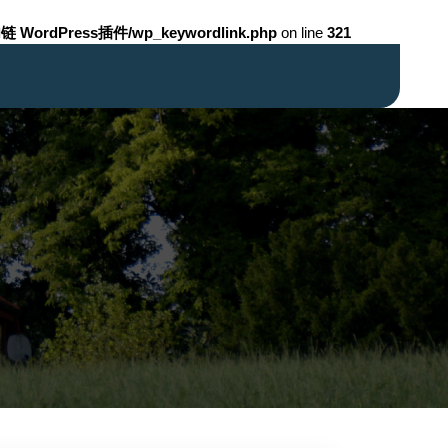
链 WordPress插件/wp_keywordlink.php
on line
321