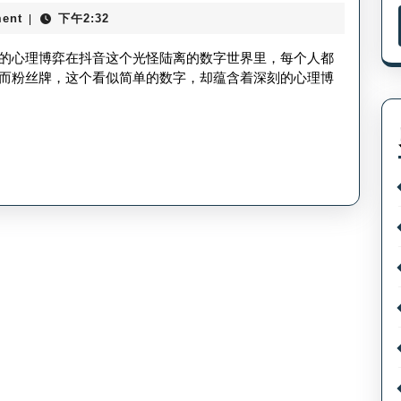
何
音
ent
下午2:32
|
快
粉
速
的心理博弈在抖音这个光怪陆离的数字世界里，每个人都
丝
升
而粉丝牌，这个看似简单的数字，却蕴含着深刻的心理博
数
级
抖
音
粉
丝
牌
_
抖
音
粉
丝