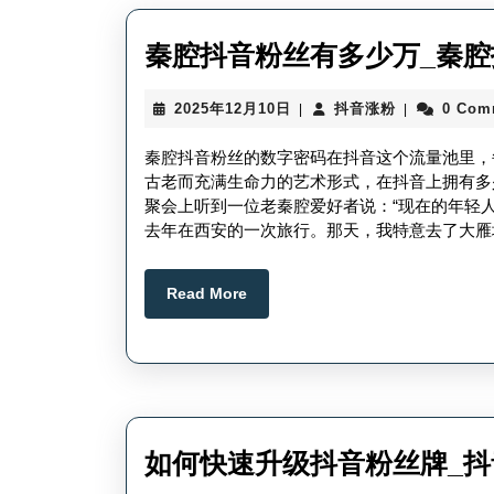
秦腔抖音粉丝有多少万_秦
2025
抖
2025年12月10日
抖音涨粉
0 Com
|
|
年
音
12
涨
秦腔抖音粉丝的数字密码在抖音这个流量池里，
月
粉
古老而充满生命力的艺术形式，在抖音上拥有多
10
聚会上听到一位老秦腔爱好者说：“现在的年轻
日
去年在西安的一次旅行。那天，我特意去了大雁
Read
Read More
More
如何快速升级抖音粉丝牌_