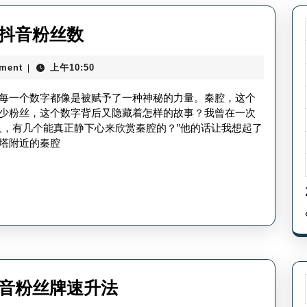
秦
腔抖音粉丝数
腔
ment
上午10:50
|
抖
音
每一个数字都像是被赋予了一种神秘的力量。秦腔，这个
粉
少粉丝，这个数字背后又隐藏着怎样的故事？我曾在一次
人，有几个能真正静下心来欣赏秦腔的？”他的话让我想起了
丝
塔附近的秦腔
有
多
少
万
_
秦
腔
如
抖音粉丝牌速升法
抖