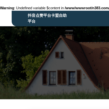
Warning
: Undefined variable $content in
/www/wwwroot/n383.co
Skip
抖音点赞平台卡盟自助
to
平台
content
Skip
to
content