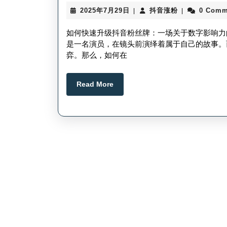
2025
抖
2025年7月29日
抖音涨粉
0 Comm
|
|
年
音
7
涨
如何快速升级抖音粉丝牌：一场关于数字影响力
月
粉
是一名演员，在镜头前演绎着属于自己的故事。
29
弈。那么，如何在
日
Read
Read More
More